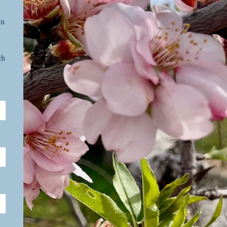
nn
ch