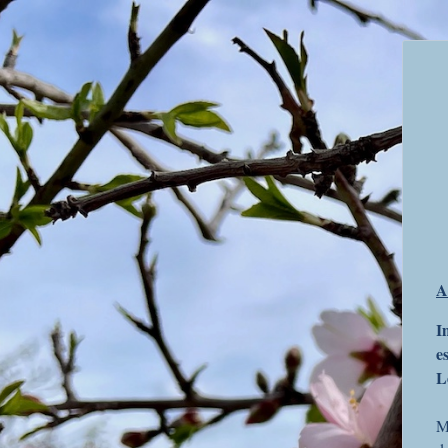
A
I
e
L
M