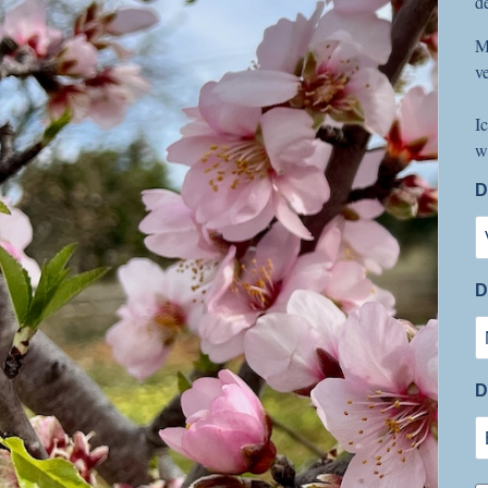
d
M
v
I
w
D
D
D