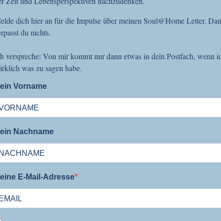
er Zeit und Lebensperspektiven nachzudenken.
elde dich hier an für die Impulse über meinen Soul@Home Letter. Da
erpasst du nichts.
ch verspreche: Von mir kommt nur dann etwas in dein Postfach, wenn i
irklich was zu sagen habe.
ein Vorname
ein Nachname
eine E-Mail-Adresse